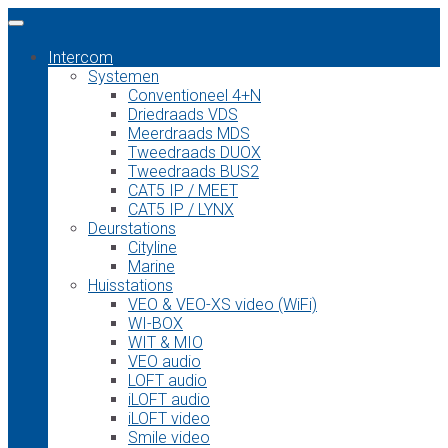
Intercom
Systemen
Conventioneel 4+N
Driedraads VDS
Meerdraads MDS
Tweedraads DUOX
Tweedraads BUS2
CAT5 IP / MEET
CAT5 IP / LYNX
Deurstations
Cityline
Marine
Huisstations
VEO & VEO-XS video (WiFi)
WI-BOX
WIT & MIO
VEO audio
LOFT audio
iLOFT audio
iLOFT video
Smile video