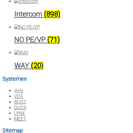
Intercom
(898)
NO PE/VP
(71)
WAY
(20)
Systemen
4+N
VDS
BUS2
DUOX
LYNX
MEET
Sitemap