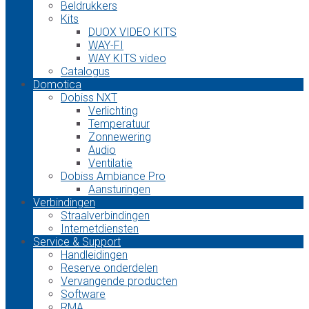
Beldrukkers
Kits
DUOX VIDEO KITS
WAY-FI
WAY KITS video
Catalogus
Domotica
Dobiss NXT
Verlichting
Temperatuur
Zonnewering
Audio
Ventilatie
Dobiss Ambiance Pro
Aansturingen
Verbindingen
Straalverbindingen
Internetdiensten
Service & Support
Handleidingen
Reserve onderdelen
Vervangende producten
Software
RMA