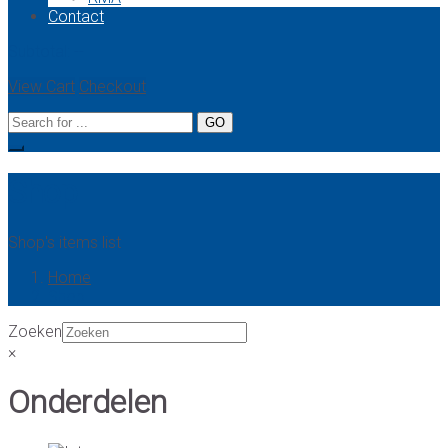
Contact
Subtotal:
--
View Cart
Checkout
Shop
Shop's items list
Home
Shop
Zoeken
×
Onderdelen